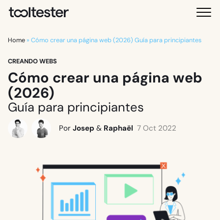
T
M
o
e
o
n
Home
»
Cómo crear una página web (2026) Guía para principiantes
l
ú
t
CREANDO WEBS
e
Cómo crear una página web
s
(2026)
t
Guía para principiantes
e
r
Por
Josep
&
Raphaël
7 Oct 2022