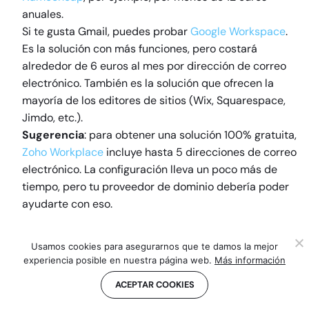
anuales.
Si te gusta Gmail, puedes probar
Google Workspace
.
Es la solución con más funciones, pero costará
alrededor de 6 euros al mes por dirección de correo
electrónico. También es la solución que ofrecen la
mayoría de los editores de sitios (Wix, Squarespace,
Jimdo, etc.).
Sugerencia
: para obtener una solución 100% gratuita,
Zoho Workplace
incluye hasta 5 direcciones de correo
electrónico. La configuración lleva un poco más de
tiempo, pero tu proveedor de dominio debería poder
ayudarte con eso.
Diseño web y planificación de un
Usamos cookies para asegurarnos que te damos la mejor
experiencia posible en nuestra página web.
Más información
sitio web
ACEPTAR COOKIES
De la misma manera que no siempre es buena idea