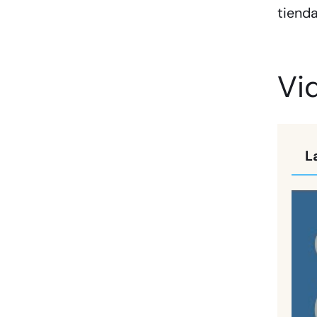
tienda
Vi
L