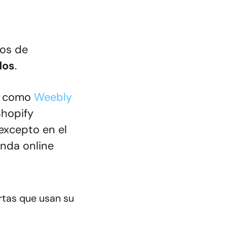
mos de
dos
.
s como
Weebly
Shopify
excepto en el
enda online
rtas que usan su