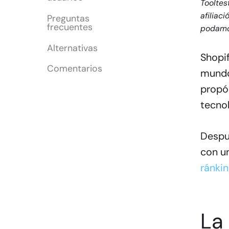
Tooltes
afiliac
Preguntas
frecuentes
podamos
Alternativas
Shopif
Comentarios
mundo 
propós
tecnol
Despu
con u
ránki
La