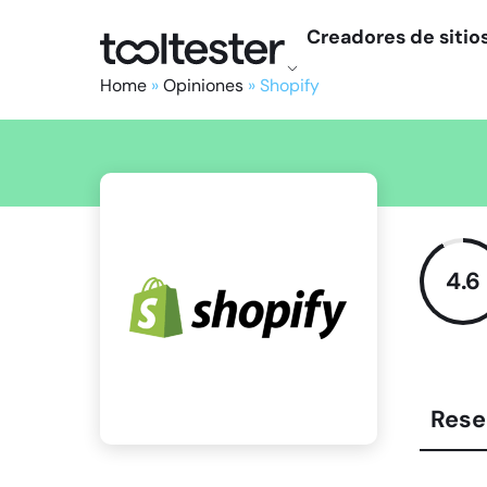
Creadores de sitio
Tooltester
Home
»
Opiniones
»
Shopify
4.6
Rese