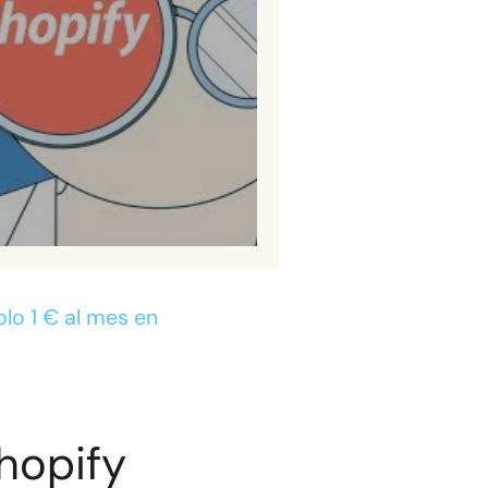
olo 1 € al mes en
hopify