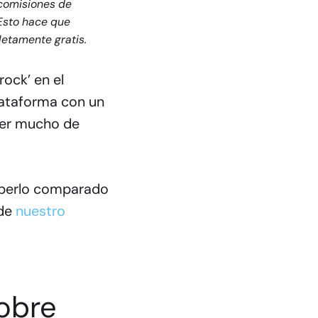
 comisiones de
 Esto hace que
letamente gratis.
rock’ en el
lataforma con un
aber mucho de
aberlo comparado
 de
nuestro
sobre