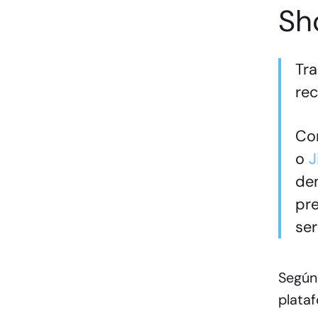
Sh
Tr
re
Co
o
J
dem
pre
ser
Según 
plata