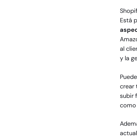
Shopif
Está 
aspec
Amazo
al cli
y la g
Puedes
crear 
subir 
como l
Además
actual