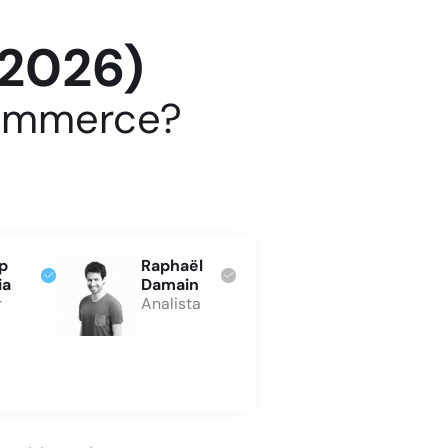
(2026)
commerce?
p
Raphaël
ia
Damain
r
Analista