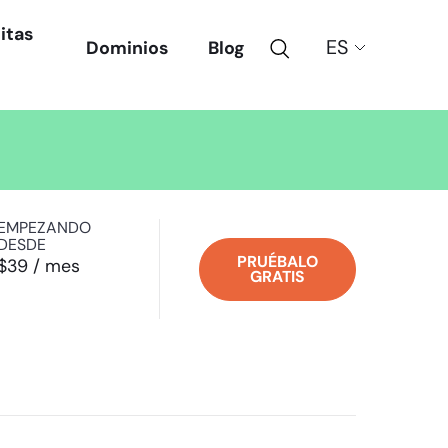
itas
Búsqueda
Choose
Dominios
Blog
a
language:
EMPEZANDO
DESDE
PRUÉBALO
$39 / mes
GRATIS