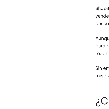
Shopif
vender
descu
Aunque
para c
redon
Sin em
mis ex
¿C