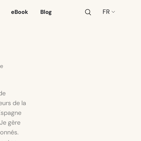
Recherche
Choose
eBook
Blog
a
language:
de
de
eurs de la
 Espagne
 Je gère
bonnés.