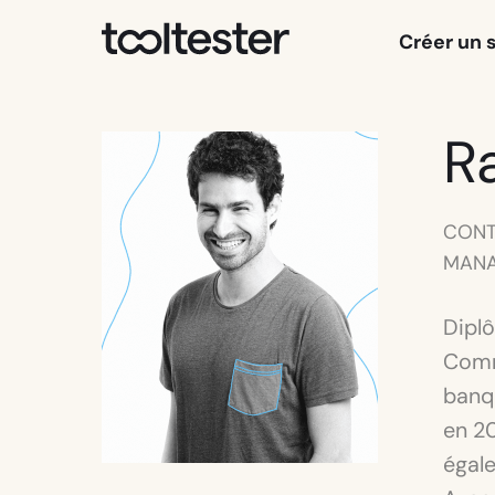
Tooltester
Créer un 
R
CONT
MAN
Dipl
Comme
banqu
en 20
égal