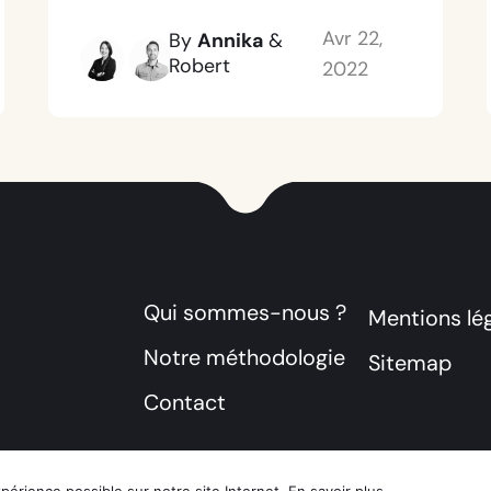
Avr 22,
By
Annika
&
Robert
2022
Qui sommes-nous ?
Mentions lé
Notre méthodologie
Sitemap
Contact
xpérience possible sur notre site Internet.
En savoir plus
.