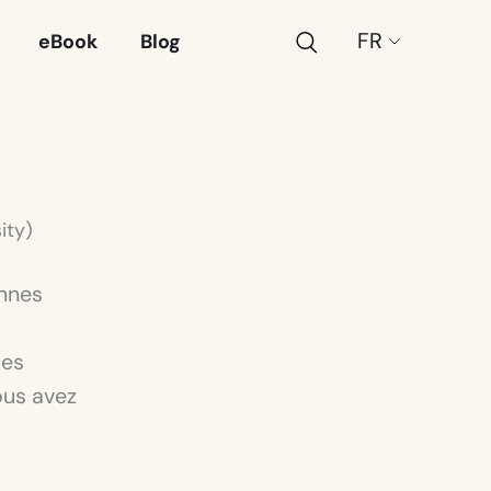
Recherche
Choose
eBook
Blog
a
language:
ity)
onnes
des
ous avez