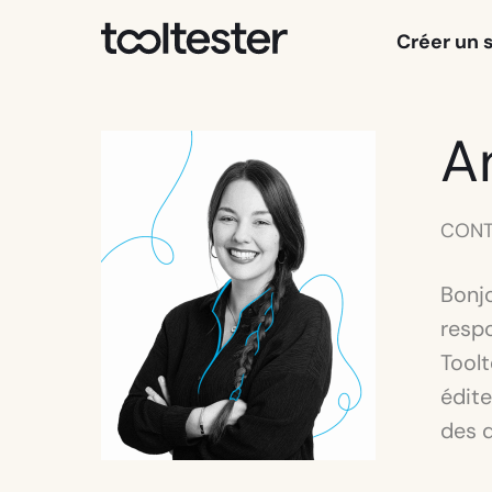
Tooltester
Créer un 
A
CONT
Bonjo
resp
Toolt
édite
des q