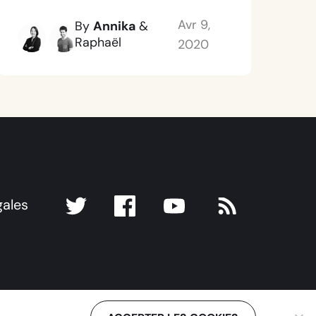
Avr 9,
By
Annika
&
Raphaël
2020
gales